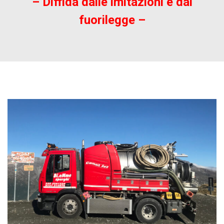
–
Diffida dalle imitazioni e dai
fuorilegge
–