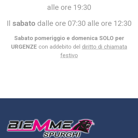
alle ore 19:30
Il
sabato
dalle ore 07:30 alle ore 12:30
Sabato pomeriggio e domenica SOLO per
URGENZE
con addebito del
diritto di chiamata
festivo