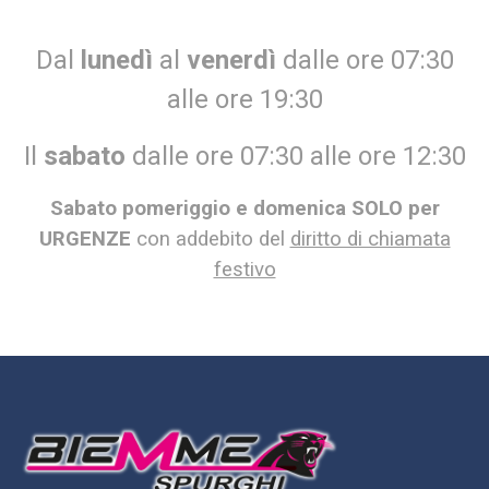
Dal
lunedì
al
venerdì
dalle ore 07:30
alle ore 19:30
Il
sabato
dalle ore 07:30 alle ore 12:30
Sabato pomeriggio e domenica SOLO per
URGENZE
con addebito del
diritto di chiamata
festivo